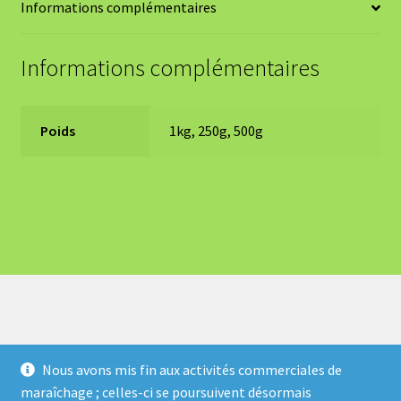
Informations complémentaires
Informations complémentaires
Poids
1kg, 250g, 500g
Nous avons mis fin aux activités commerciales de
maraîchage ; celles-ci se poursuivent désormais
© Atout Bout d'Champ 2026