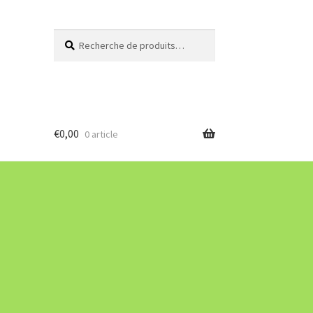
Recherche
Recherche
pour :
€
0,00
0 article