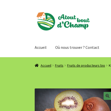
Aller
Aller
à
au
la
contenu
navigation
Accueil
Où nous trouver ? Contact
Accueil
Fruits
Fruits de producteurs bio
K