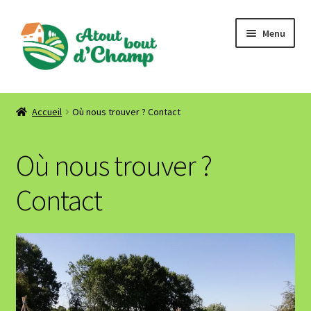
Aller
Aller
Menu
à
au
la
contenu
navigation
Accueil
Accueil
Où nous trouver ? Contact
Où nous trouver ? Contact
Où nous trouver ?
Contact