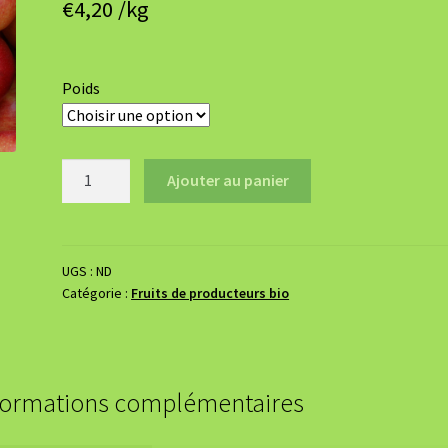
€
4,20
/kg
Poids
quantité
Ajouter au panier
de
Pommes
Jonagold
UGS :
ND
Catégorie :
Fruits de producteurs bio
formations complémentaires