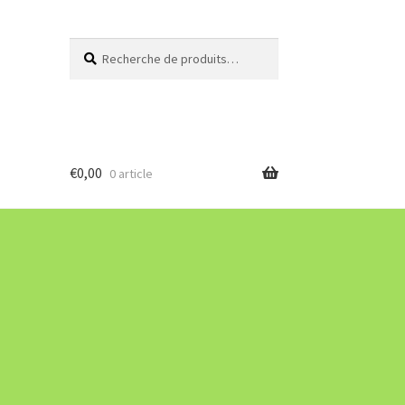
Recherche
Recherche
pour :
€
0,00
0 article