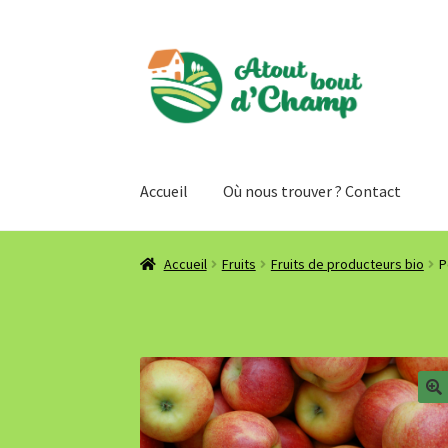
Aller
Aller
à
au
la
contenu
navigation
Accueil
Où nous trouver ? Contact
Accueil
Fruits
Fruits de producteurs bio
P