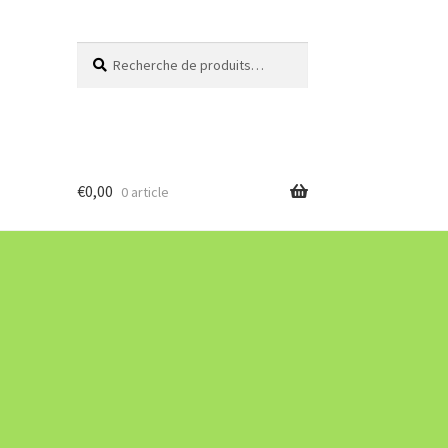
Recherche
Recherche
pour :
€
0,00
0 article