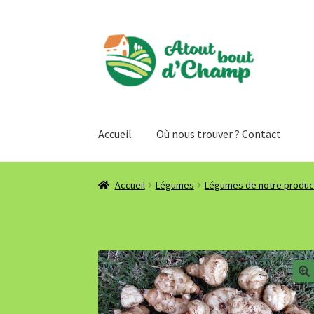
Aller
Aller
à
au
la
contenu
navigation
Accueil
Où nous trouver ? Contact
Accueil
Légumes
Légumes de notre produc