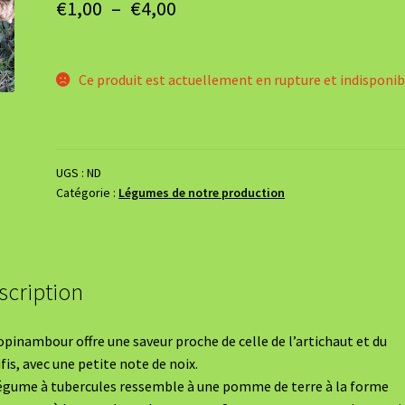
Plage
€
1,00
–
€
4,00
de
prix :
Ce produit est actuellement en rupture et indisponib
€1,00
à
€4,00
UGS :
ND
Catégorie :
Légumes de notre production
scription
opinambour offre une saveur proche de celle de l’artichaut et du
ifis, avec une petite note de noix.
égume à tubercules ressemble à une pomme de terre à la forme