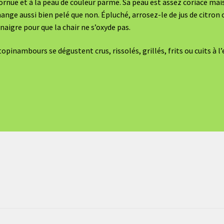
ornue et à la peau de couleur parme. Sa peau est assez coriace mais
ange aussi bien pelé que non. Épluché, arrosez-le de jus de citron 
inaigre pour que la chair ne s’oxyde pas.
topinambours se dégustent crus, rissolés, grillés, frits ou cuits à l