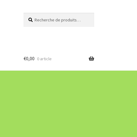
Recherche
Recherche
pour :
€
0,00
0 article