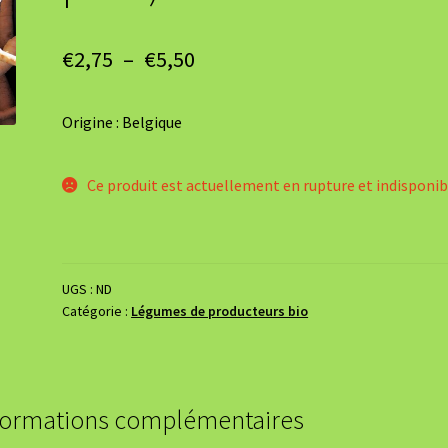
Plage
€
2,75
–
€
5,50
de
Origine : Belgique
prix :
€2,75
Ce produit est actuellement en rupture et indisponib
à
€5,50
UGS :
ND
Catégorie :
Légumes de producteurs bio
formations complémentaires