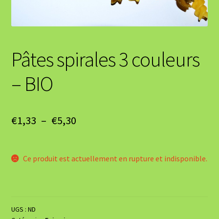
Pâtes spirales 3 couleurs
– BIO
Plage
€
1,33
–
€
5,30
de
prix :
Ce produit est actuellement en rupture et indisponible.
€1,33
à
€5,30
UGS :
ND