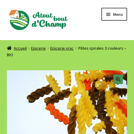
Aller
Aller
Menu
à
au
la
contenu
navigation
Accueil
Accueil
Epicerie
Epicerie vrac
Pâtes spirales 3 couleurs –
BIO
Où nous trouver ? Contact