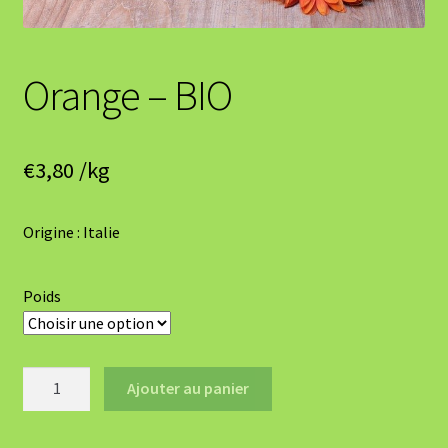
Orange – BIO
€
3,80
/kg
Origine : Italie
Poids
quantité
Ajouter au panier
de
Orange