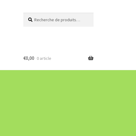
Recherche
Recherche
pour :
€
0,00
0 article