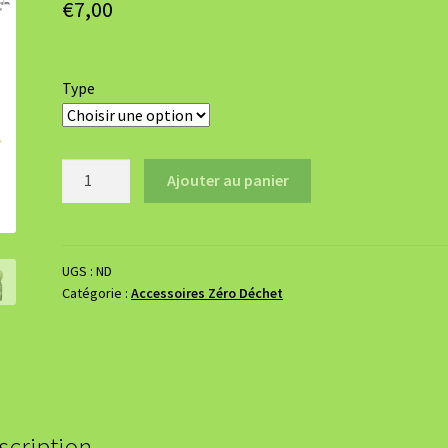
€
7,00
Type
quantité
Ajouter au panier
de
Gourde
compote
UGS :
ND
Catégorie :
Accessoires Zéro Déchet
scription