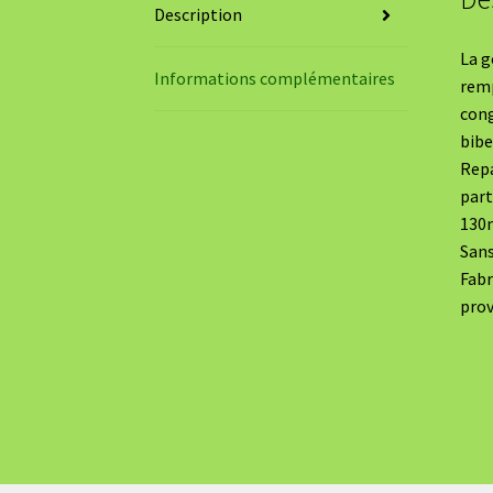
Description
La g
Informations complémentaires
remp
cong
bibe
Repa
part
130
Sans
Fabr
prov