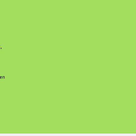
,
 en