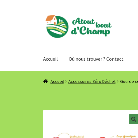
Aller
Aller
à
au
la
contenu
navigation
Accueil
Où nous trouver ? Contact
Accueil
Accessoires Zéro Déchet
Gourde 