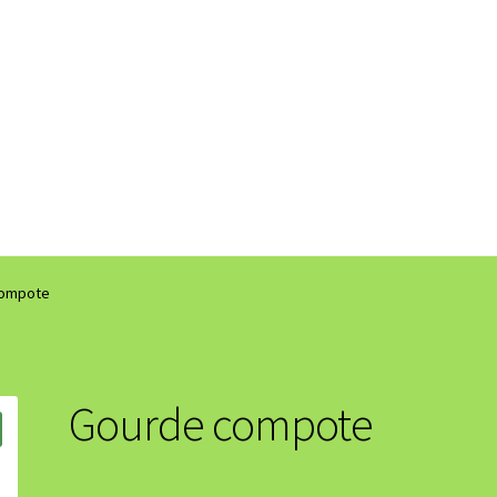
compote
Gourde compote