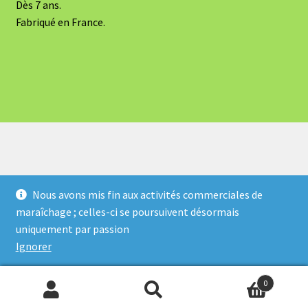
Dès 7 ans.
Fabriqué en France.
Nous avons mis fin aux activités commerciales de
maraîchage ; celles-ci se poursuivent désormais
© Atout Bout d'Champ 2026
uniquement par passion
Politique de confidentialité
Built with WooCommerce
.
Ignorer
0
Recherche
Recherche