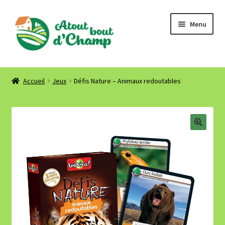
Aller
Aller
Menu
à
au
la
contenu
navigation
Accueil
Accueil
Jeux
Défis Nature – Animaux redoutables
Où nous trouver ? Contact