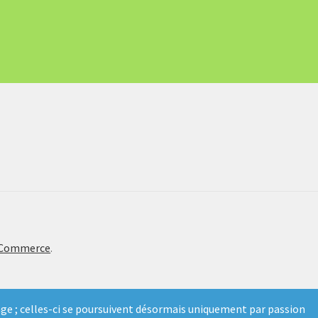
oCommerce
.
ge ; celles-ci se poursuivent désormais uniquement par passion