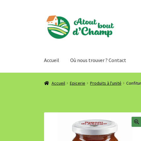
Aller
Aller
à
au
la
contenu
navigation
Accueil
Où nous trouver ? Contact
Accueil
Epicerie
Produits à l'unité
Confitu