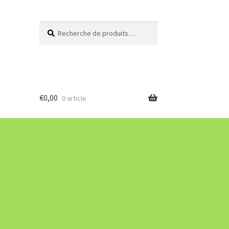
Recherche
Recherche
pour :
€
0,00
0 article