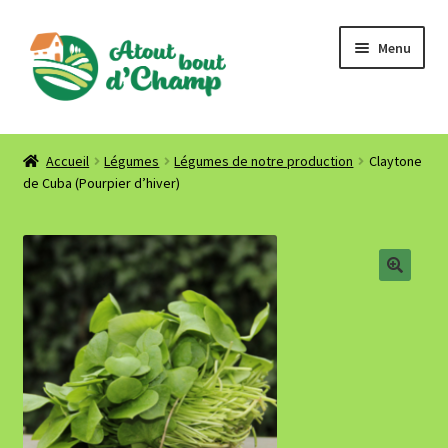
Aller
Aller
Menu
à
au
la
contenu
navigation
Accueil
Accueil
Légumes
Légumes de notre production
Claytone
de Cuba (Pourpier d’hiver)
Où nous trouver ? Contact