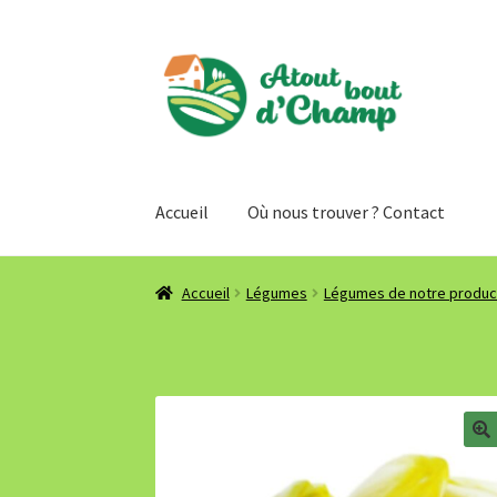
Aller
Aller
à
au
la
contenu
navigation
Accueil
Où nous trouver ? Contact
Accueil
Légumes
Légumes de notre produc