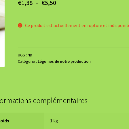
Plage
€
1,38
–
€
5,50
de
prix :
Ce produit est actuellement en rupture et indisponib
€1,38
à
€5,50
UGS :
ND
Catégorie :
Légumes de notre production
formations complémentaires
Poids
1 kg