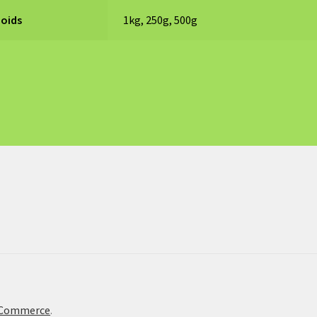
Poids
1kg, 250g, 500g
oCommerce
.