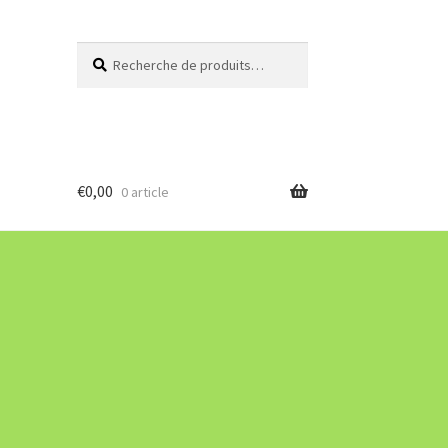
Recherche
Recherche
pour :
€
0,00
0 article