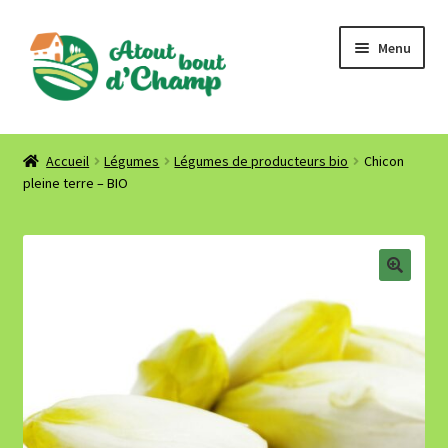
Aller
Aller
Menu
à
au
la
contenu
navigation
Accueil
Accueil
Légumes
Légumes de producteurs bio
Chicon
pleine terre – BIO
Où nous trouver ? Contact