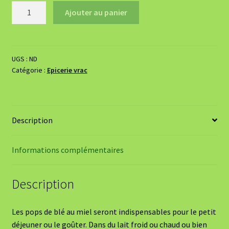
quantité
Ajouter au panier
de
Céréales
de
blé
UGS :
ND
Catégorie :
Epicerie vrac
soufflet
au
miel
-
Description
BIO
Informations complémentaires
Description
Les pops de blé au miel seront indispensables pour le petit
déjeuner ou le goûter. Dans du lait froid ou chaud ou bien