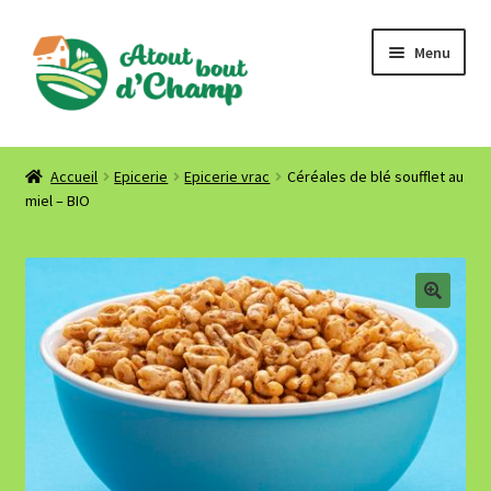
Aller
Aller
Menu
à
au
la
contenu
navigation
Accueil
Accueil
Epicerie
Epicerie vrac
Céréales de blé soufflet au
miel – BIO
Où nous trouver ? Contact