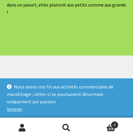
dans un yaourt, elles plairont aux petits comme aux grands
!
Nous avons mis fin aux activités commerciales de
maraîchage ; celles-ci se poursuivent désormais
© Atout Bout d'Champ 2026
uniquement par passion
Politique de confidentialité
Built with WooCommerce
.
Ignorer
0
Recherche
Recherche