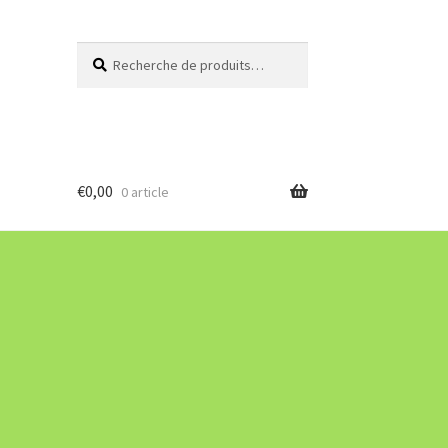
Recherche
Recherche
pour :
€
0,00
0 article