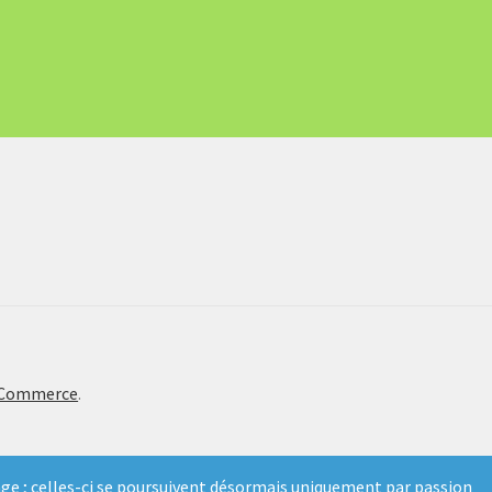
oCommerce
.
ge ; celles-ci se poursuivent désormais uniquement par passion