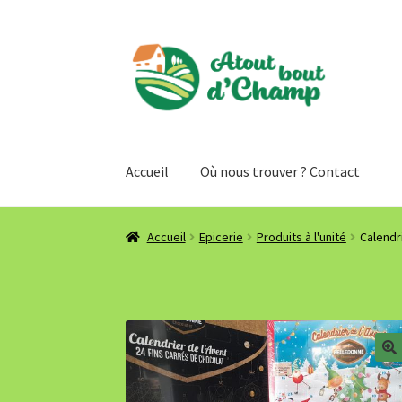
Aller
Aller
à
au
la
contenu
navigation
Accueil
Où nous trouver ? Contact
Accueil
Epicerie
Produits à l'unité
Calendr