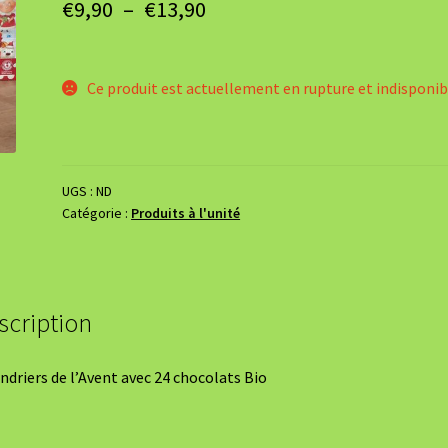
Plage
€
9,90
–
€
13,90
de
prix :
Ce produit est actuellement en rupture et indisponib
€9,90
à
€13,90
UGS :
ND
Catégorie :
Produits à l'unité
scription
ndriers de l’Avent avec 24 chocolats Bio