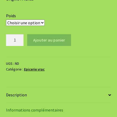
Poids
quantité
Ajouter au panier
de
Biscuits
nappés
chocolat
UGS :
ND
Catégorie :
Epicerie vrac
noir
-
BIO
Description
Informations complémentaires